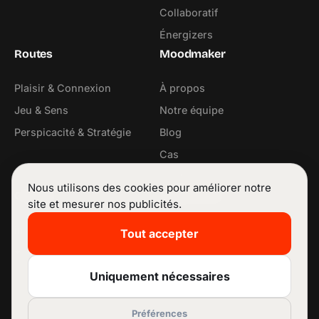
Collaboratif
Énergizers
Routes
Moodmaker
Plaisir & Connexion
À propos
Jeu & Sens
Notre équipe
Perspicacité & Stratégie
Blog
Cas
Contact
Nous utilisons des cookies pour améliorer notre
Contact
Suivez-nous
site et mesurer nos publicités.
info@moodmaker.be
LinkedIn
Tout accepter
+32 53 42 68 11
Instagram
Facebook
Uniquement nécessaires
Préférences