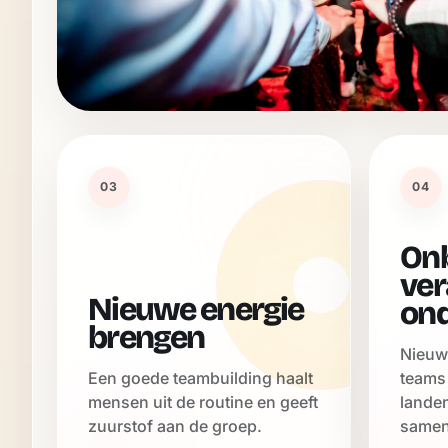
03
04
Onb
ver
Nieuwe energie
on
brengen
Nieuw
Een goede teambuilding haalt
teams
mensen uit de routine en geeft
lande
zuurstof aan de groep.
samen 