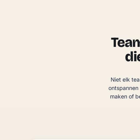
Team
di
Niet elk te
ontspannen 
maken of be