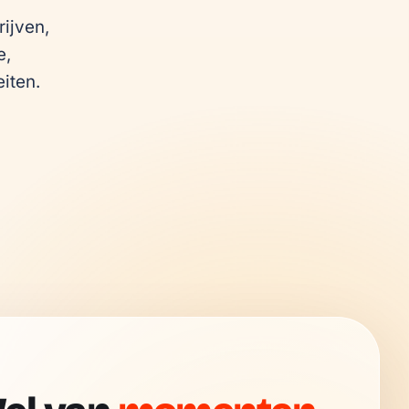
jven, 
, 
iten.