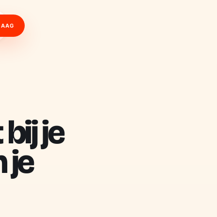
RAAG
bij je
 je