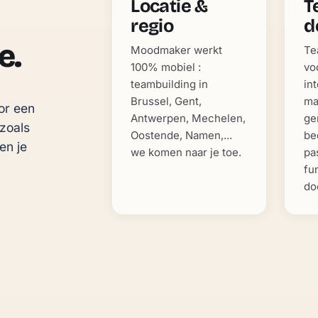
Locatie &
T
regio
d
e.
Moodmaker werkt
Te
100% mobiel :
vo
teambuilding in
in
Brussel, Gent,
ma
or een 
Antwerpen, Mechelen,
ge
zoals 
Oostende, Namen,...
be
n je 
we komen naar je toe.
pa
fu
do