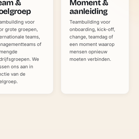
eam &
Moment &
oelgroep
aanleiding
ambuilding voor
Teambuilding voor
or grote groepen,
onboarding, kick-off,
ternationale teams,
change, teamdag of
nagementteams of
een moment waarop
mengde
mensen opnieuw
drijfsgroepen. We
moeten verbinden.
ssen ons aan in
nctie van de
elgroep.