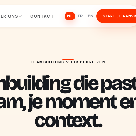
ER ONS
CONTACT
NL
FR
EN
START JE AANV
TEAMBUILDING VOOR BEDRIJVEN
uilding die past 
am, je moment en
context.