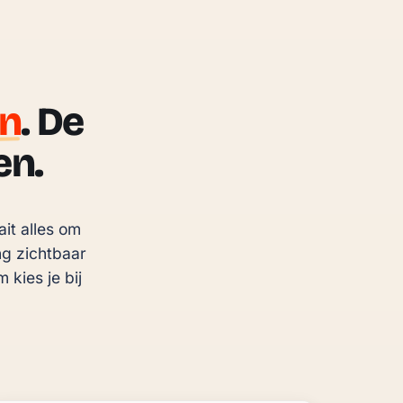
un
. De
en.
t alles om 
g zichtbaar 
ies je bij 