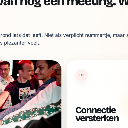
 van nóg een meeting. 
d iets dat leeft. Niet als verplicht nummertje, maar 
s plezanter voelt.
01
Connectie
versterken