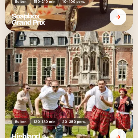
Buiten
150–210 min
10–400 pers.
Soapbox
Grand Prix
Buiten
120–180 min
20–350 pers.
Highland