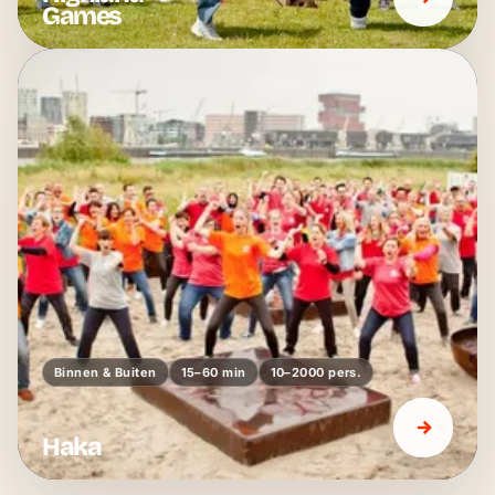
Games
Binnen & Buiten
15–60 min
10–2000 pers.
Haka