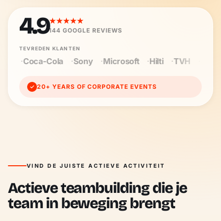
4.9
★★★★★
144
GOOGLE REVIEWS
TEVREDEN KLANTEN
Sony
Microsoft
Hilti
TVH
Baloise
Wienerberg
20+ YEARS OF CORPORATE EVENTS
✓
VIND DE JUISTE ACTIEVE ACTIVITEIT
Actieve teambuilding die je
team in beweging brengt