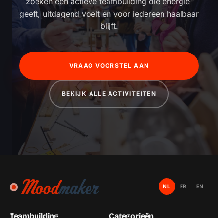
zoeken een actieve teambuilding die energie 
geeft, uitdagend voelt en voor iedereen haalbaar 
blijft.
VRAAG VOORSTEL AAN
BEKIJK ALLE ACTIVITEITEN
NL
FR
EN
Teambuilding
Categorieën