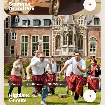
Soapbox
Grand Prix
Buiten
120–180 min
20–350 pers.
Highland
Games