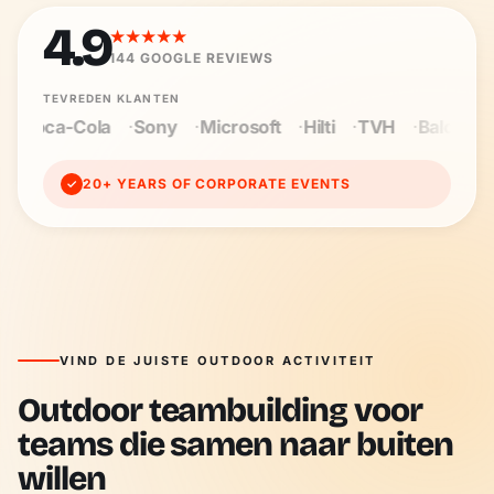
4.9
★★★★★
144
GOOGLE REVIEWS
TEVREDEN KLANTEN
crosoft
Hilti
TVH
Baloise
Wienerberger
Cegeka
20+ YEARS OF CORPORATE EVENTS
✓
VIND DE JUISTE OUTDOOR ACTIVITEIT
Outdoor teambuilding voor
teams die samen naar buiten
willen