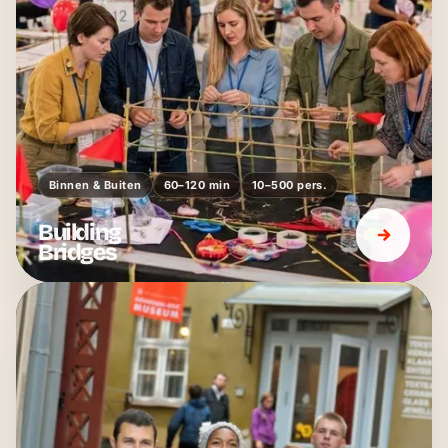
Binnen & Buiten
60–120 min
10–500 pers.
Building
Bridges