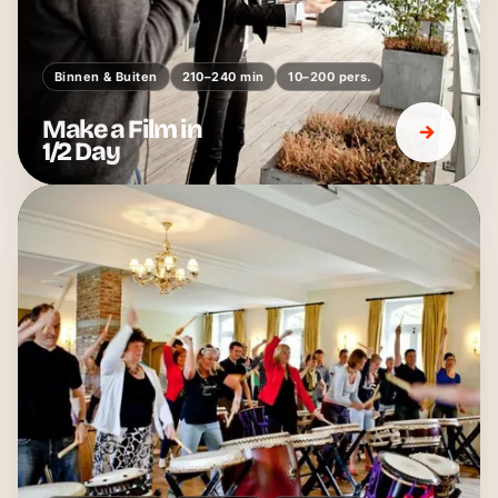
Binnen & Buiten
210–240 min
10–200 pers.
Make a Film in
1/2 Day