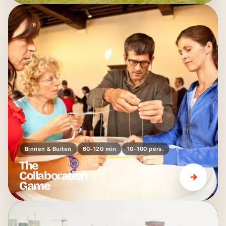
Binnen & Buiten
60–120 min
10–100 pers.
The
Collaboration
Game