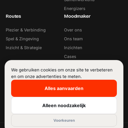
Energizers
Routes
Moodmaker
Plezier & Verbinding
Over ons
Spel & Zingeving
Ons team
Inzicht & Strategie
Inzichten
Cases
Contact
We gebruiken cookies om onze site te verbeteren
Contact
Volg ons
en om onze advertenties te meten.
info@moodmaker.be
LinkedIn
Alles aanvaarden
+32 53 42 68 11
Instagram
Facebook
Alleen noodzakelijk
Voorkeuren