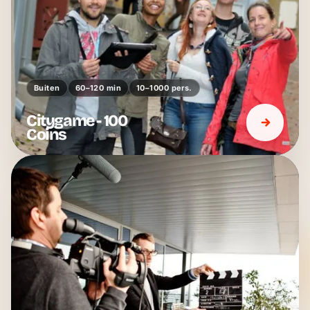
Buiten
60–120 min
10–1000 pers.
Citygame - 100
Coins