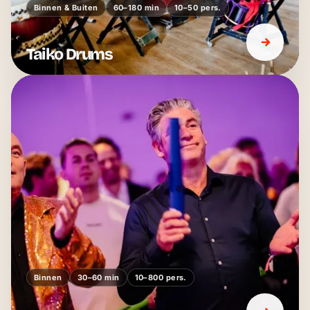
Binnen & Buiten
60–180 min
10–50 pers.
Taiko Drums
Binnen
30–60 min
10–800 pers.