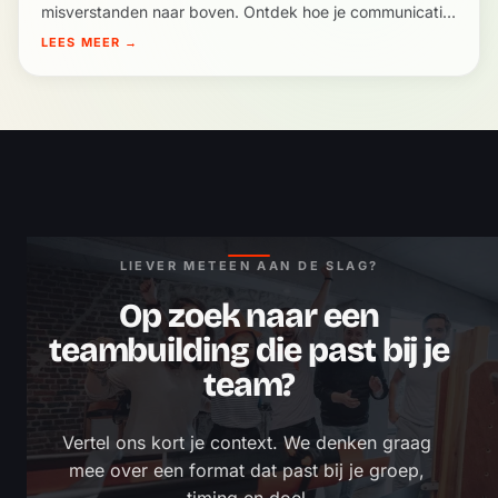
misverstanden naar boven. Ontdek hoe je communicatie
écht zichtbaar maakt.
LEES MEER
→
LIEVER METEEN AAN DE SLAG?
Op zoek naar een
teambuilding die past bij je
team?
Vertel ons kort je context. We denken graag 
mee over een format dat past bij je groep, 