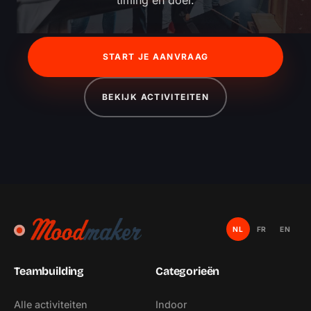
timing en doel.
START JE AANVRAAG
BEKIJK ACTIVITEITEN
NL
FR
EN
Teambuilding
Categorieën
Alle activiteiten
Indoor