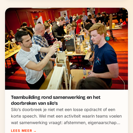
Teambuilding rond samenwerking en het
doorbreken van silo’s
Silo’s doorbreek je niet met een losse opdracht of een
korte speech. Wel met een activiteit waarin teams voelen
wat samenwerking vraagt: afstemmen, eigenaarschap
nemen en verder kijken dan hun eigen stukje.
LEES MEER
→