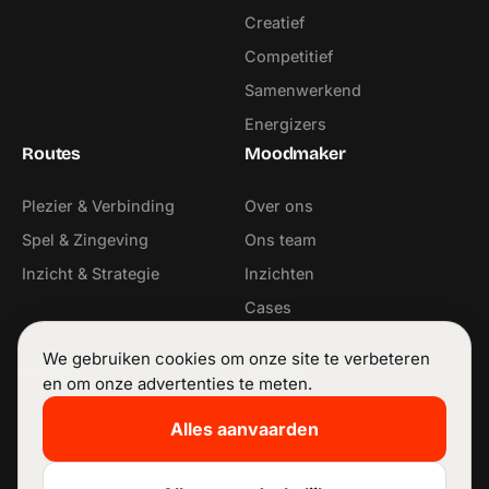
Creatief
Competitief
Samenwerkend
Energizers
Routes
Moodmaker
Plezier & Verbinding
Over ons
Spel & Zingeving
Ons team
Inzicht & Strategie
Inzichten
Cases
Contact
We gebruiken cookies om onze site te verbeteren
Contact
Volg ons
en om onze advertenties te meten.
info@moodmaker.be
LinkedIn
Alles aanvaarden
+32 53 42 68 11
Instagram