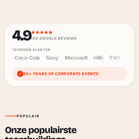
4.9
★★★★★
144
GOOGLE REVIEWS
TEVREDEN KLANTEN
a
Sony
Microsoft
Hilti
TVH
Baloise
Wienerberg
20+ YEARS OF CORPORATE EVENTS
✓
POPULAIR
Onze populairste