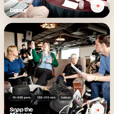
Detour
10–500 pers.
150–210 min
Indoor
Snap the