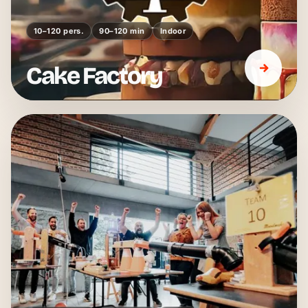
10–120 pers.
90–120 min
Indoor
Cake Factory