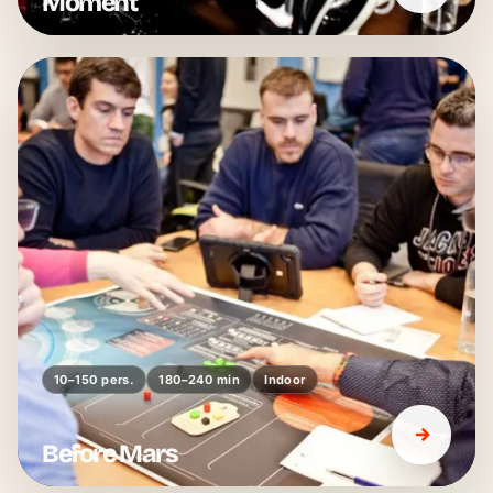
Moment
10–150 pers.
180–240 min
Indoor
Before Mars