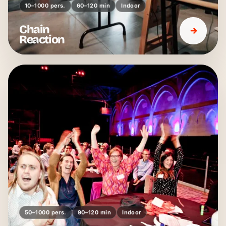
10–1000 pers.
60–120 min
Indoor
Chain
Reaction
50–1000 pers.
90–120 min
Indoor