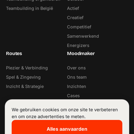
Teambuilding in België
Actief
Creatief
Competitief
Samenwerkend
Energizers
Routes
Moodmaker
Plezier & Verbinding
Over ons
Spel & Zingeving
Ons team
Inzicht & Strategie
Inzichten
Cases
Contact
We gebruiken cookies om onze site te verbeteren
Contact
Volg ons
en om onze advertenties te meten.
info@moodmaker.be
LinkedIn
Alles aanvaarden