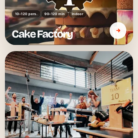
10–120 pers.
90–120 min
Indoor
Cake Factory