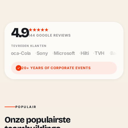
4.9
★★★★★
144
GOOGLE REVIEWS
TEVREDEN KLANTEN
Sony
Microsoft
Hilti
TVH
Baloise
Wienerberger
20+ YEARS OF CORPORATE EVENTS
✓
POPULAIR
Onze populairste