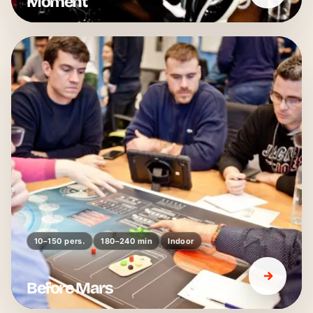
Moment
10–150 pers.
180–240 min
Indoor
Before Mars