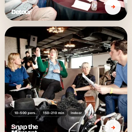
Detour
10–500 pers.
150–210 min
Indoor
Snap the