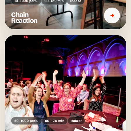
10–1000 pers.
60–120 min
Indoor
Chain
Reaction
50–1000 pers.
90–120 min
Indoor