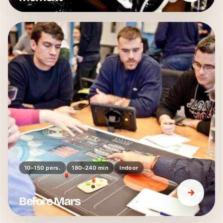
10–150 pers.
180–240 min
Indoor
Before Mars