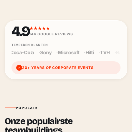
4.9
★★★★★
144
GOOGLE REVIEWS
TEVREDEN KLANTEN
Sony
Microsoft
Hilti
TVH
Baloise
Wienerberger
20+ YEARS OF CORPORATE EVENTS
✓
POPULAIR
Onze populairste
teambuildings