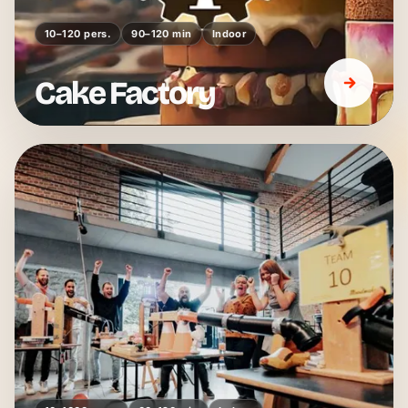
10–120 pers.
90–120 min
Indoor
Cake Factory