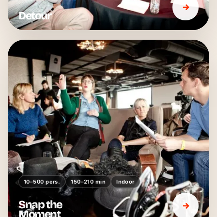
Detour
10–500 pers.
150–210 min
Indoor
Snap the
Moment