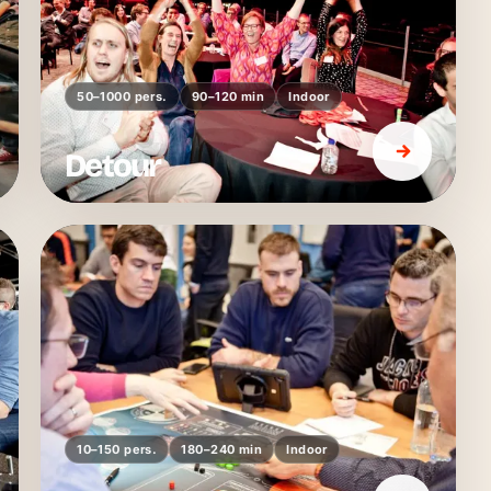
50–1000 pers.
90–120 min
Indoor
Detour
10–150 pers.
180–240 min
Indoor