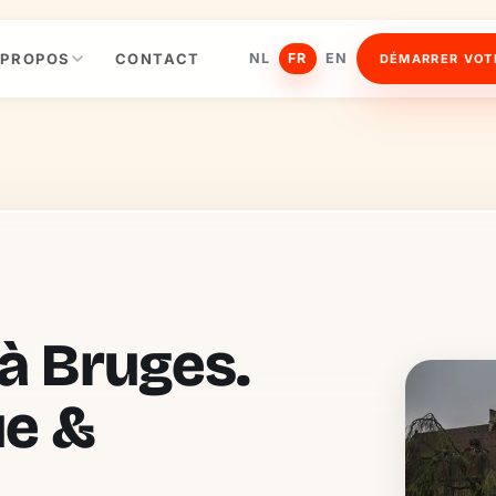
 PROPOS
CONTACT
NL
FR
EN
DÉMARRER VOT
à Bruges.
ue &