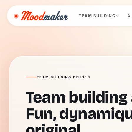
Aller au contenu
TEAM BUILDING
À
TEAM BUILDING BRUGES
Team building 
Fun, dynamiq
original.