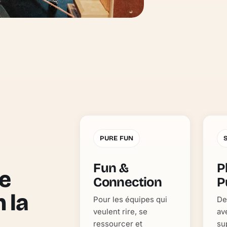
PURE FUN
Fun &
P
e
Connection
P
n la
Pour les équipes qui
De
veulent rire, se
av
ressourcer et
su