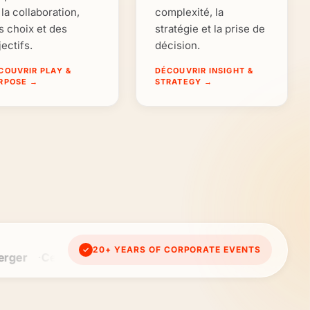
 la collaboration,
complexité, la
s choix et des
stratégie et la prise de
jectifs.
décision.
COUVRIR PLAY &
DÉCOUVRIR INSIGHT &
RPOSE
→
STRATEGY
→
20+ YEARS OF CORPORATE EVENTS
✓
ersk
PWC
Umicore
Elia
Proximus
Deloitte
ING