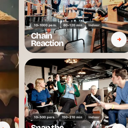
10–1000 pers.
60–120 min
Indoor
Chain
Reaction
10–500 pers.
150–210 min
Indoor
Snap the