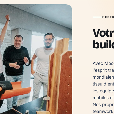
EXPER
Votr
buil
Avec Mood
l'esprit tr
mondialem
tissu d'en
les équip
mobiles et
Nos propre
teamwork 