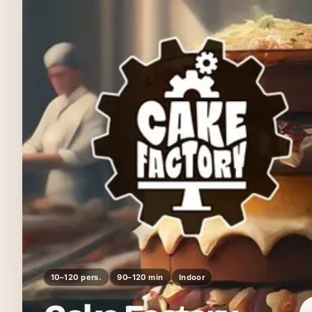
10–120 pers.
90–120 min
Indoor