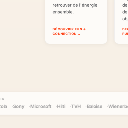
retrouver de l'énergie
de
ensemble.
de
ob
DÉCOUVRIR FUN &
DÉ
CONNECTION
→
PU
ITS
oft
Hilti
TVH
Baloise
Wienerberger
Cegeka
Ma