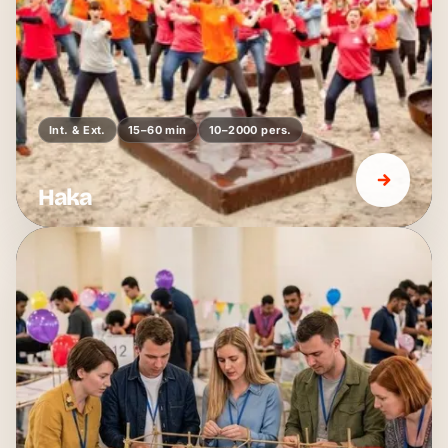
Int. & Ext.
15–60 min
10–2000 pers.
Haka