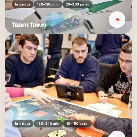
Intérieur
120–180 min
20–200 pers.
Team Town
Intérieur
180–240 min
10–150 pers.