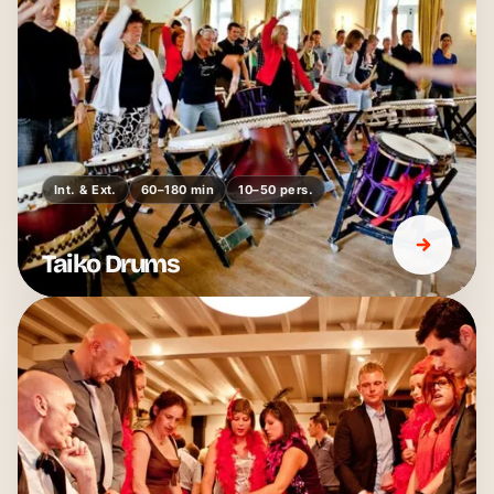
Int. & Ext.
60–180 min
10–50 pers.
Taiko Drums