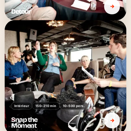
Detour
Intérieur
150–210 min
10–500 pers.
Snap the
Moment