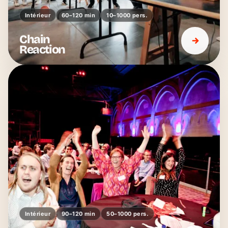
Intérieur
60–120 min
10–1000 pers.
Chain
Reaction
Intérieur
90–120 min
50–1000 pers.