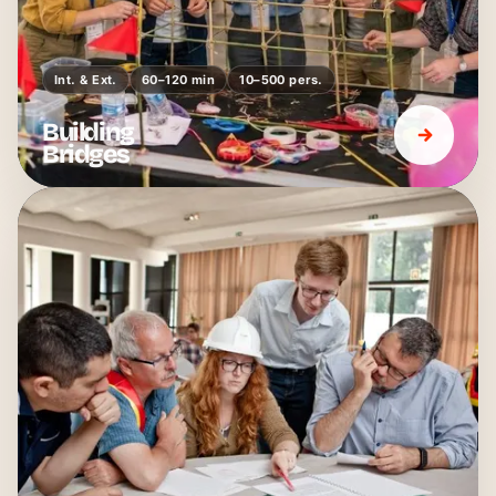
Int. & Ext.
60–120 min
10–500 pers.
Building
Bridges