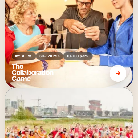
Int. & Ext.
60–120 min
10–100 pers.
The
Collaboration
Game