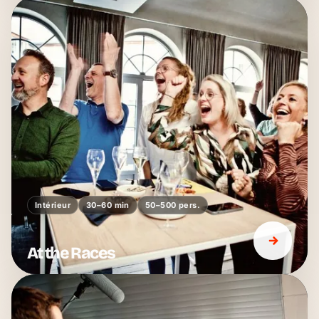
Intérieur
30–60 min
50–500 pers.
At the Races