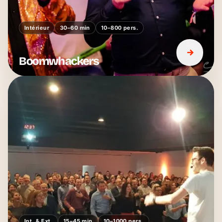
Intérieur
30–60 min
10–800 pers.
Boomwhackers
Int. & Ext.
15–45 min
10–1000 pers.