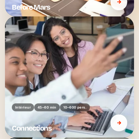
Before Mars
Intérieur
45–60 min
10–600 pers.
Connections