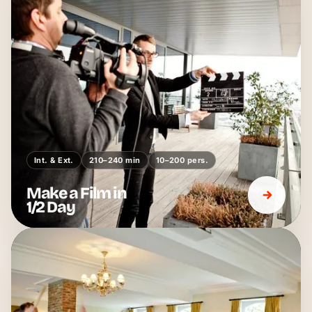
Int. & Ext.
210–240 min
10–200 pers.
Make a Film in
1/2 Day