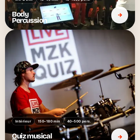
Body
Percussion
Intérieur
150–180 min
40–500 pers.
Quiz musical