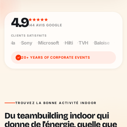
4.9
★★★★★
144
AVIS GOOGLE
CLIENTS SATISFAITS
H
Baloise
Wienerberger
Cegeka
Maersk
PWC
20+ YEARS OF CORPORATE EVENTS
✓
TROUVEZ LA BONNE ACTIVITÉ INDOOR
Du teambuilding indoor qui
donne de l'énergie, quelle que