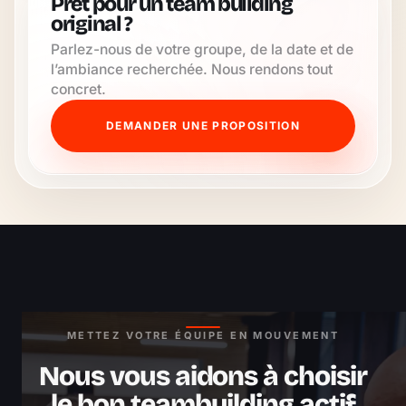
Prêt pour un team building
original ?
Parlez-nous de votre groupe, de la date et de
l’ambiance recherchée. Nous rendons tout
concret.
DEMANDER UNE PROPOSITION
METTEZ VOTRE ÉQUIPE EN MOUVEMENT
Nous vous aidons à choisir
le bon teambuilding actif