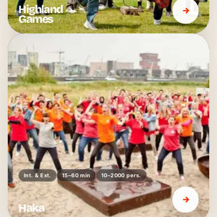
Highland
Games
Int. & Ext.
15–60 min
10–2000 pers.
Haka