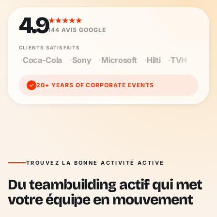
4.9
★★★★★
144
AVIS GOOGLE
CLIENTS SATISFAITS
Sony
Microsoft
Hilti
TVH
Baloise
Wienerberge
20+ YEARS OF CORPORATE EVENTS
✓
TROUVEZ LA BONNE ACTIVITÉ ACTIVE
Du teambuilding actif qui met
votre équipe en mouvement