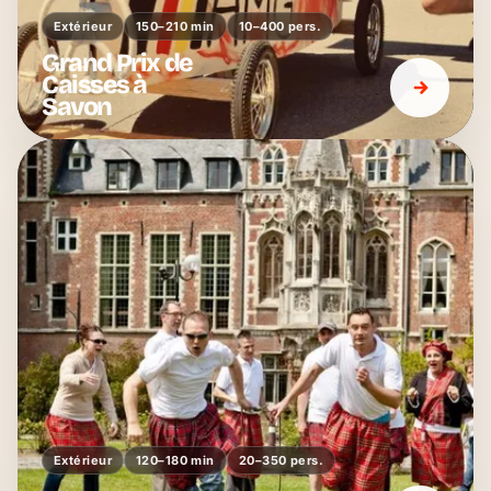
Extérieur
150–210 min
10–400 pers.
Grand Prix de
Caisses à
Savon
Extérieur
120–180 min
20–350 pers.