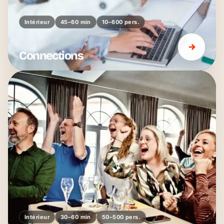
Intérieur
45–60 min
10–600 pers.
Connections
Intérieur
30–60 min
50–500 pers.