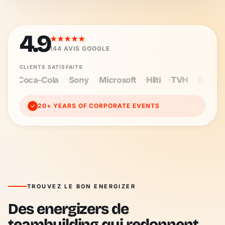
4.9
★★★★★
144
AVIS GOOGLE
CLIENTS SATISFAITS
Sony
Microsoft
Hilti
TVH
Baloise
Wienerberger
20+ YEARS OF CORPORATE EVENTS
✓
TROUVEZ LE BON ENERGIZER
Des energizers de
teambuilding qui redonnent