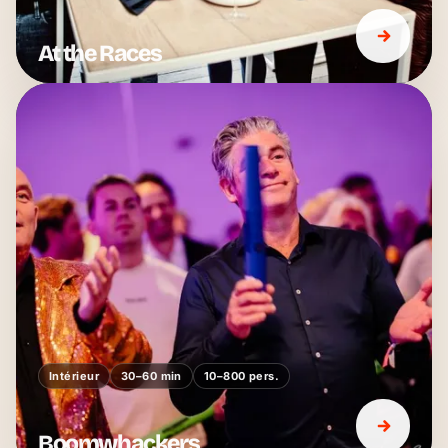
At the Races
Intérieur
30–60 min
10–800 pers.
Boomwhackers