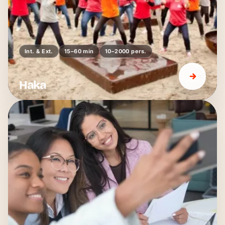
Int. & Ext.
15–60 min
10–2000 pers.
Haka