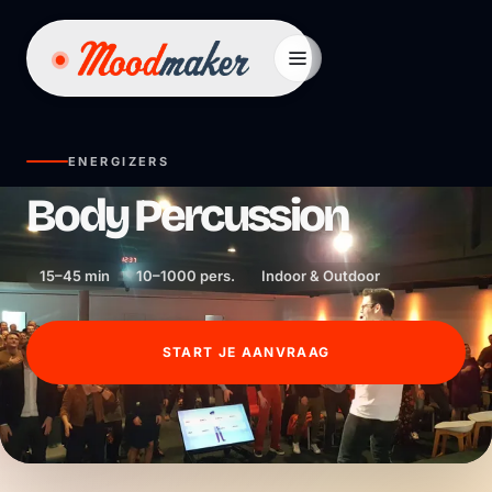
Ga naar inhoud
ENERGIZERS
Body Percussion
15–45 min
10–1000 pers.
Indoor & Outdoor
START JE AANVRAAG