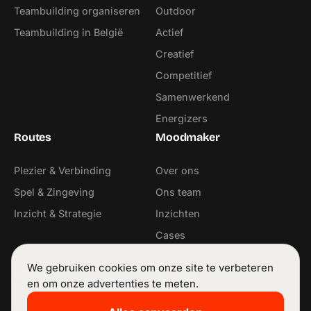
Teambuilding organiseren
Outdoor
Teambuilding in België
Actief
Creatief
Competitief
Samenwerkend
Energizers
Routes
Moodmaker
Plezier & Verbinding
Over ons
Spel & Zingeving
Ons team
Inzicht & Strategie
Inzichten
Cases
Contact
We gebruiken cookies om onze site te verbeteren
Contact
Volg ons
en om onze advertenties te meten.
info@moodmaker.be
LinkedIn