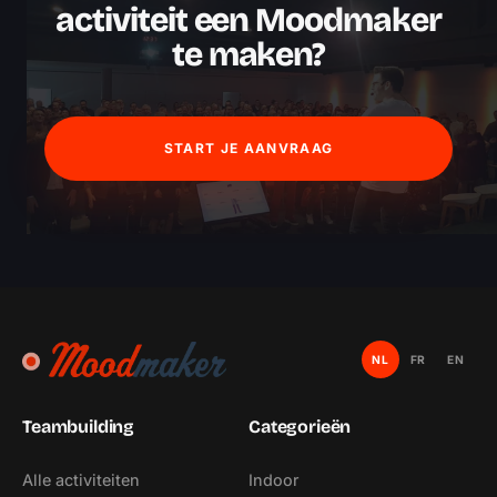
activiteit een Moodmaker
te maken?
START JE AANVRAAG
NL
FR
EN
Teambuilding
Categorieën
Alle activiteiten
Indoor