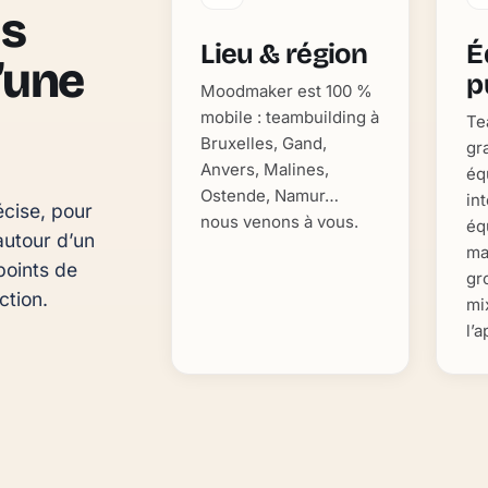
as
Lieu & région
É
d’une
p
Moodmaker est 100 %
mobile : teambuilding à
Te
Bruxelles, Gand,
gr
Anvers, Malines,
éq
Ostende, Namur…
in
cise, pour 
nous venons à vous.
éq
utour d’un 
ma
oints de 
gr
ction.
mi
l’