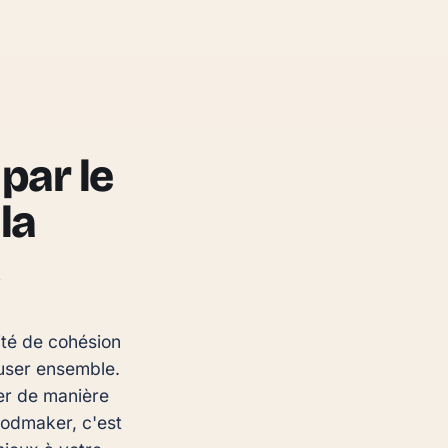
par le
la
té de cohésion 
user ensemble. 
er de manière 
oodmaker, c'est 