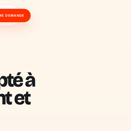
RE DEMANDE
pté à
t et