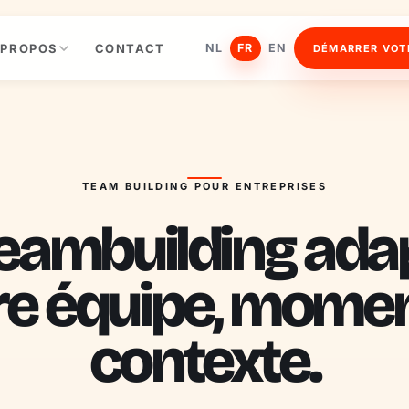
 PROPOS
CONTACT
NL
FR
EN
DÉMARRER VOT
TEAM BUILDING POUR ENTREPRISES
eambuilding ada
re équipe, momen
contexte.