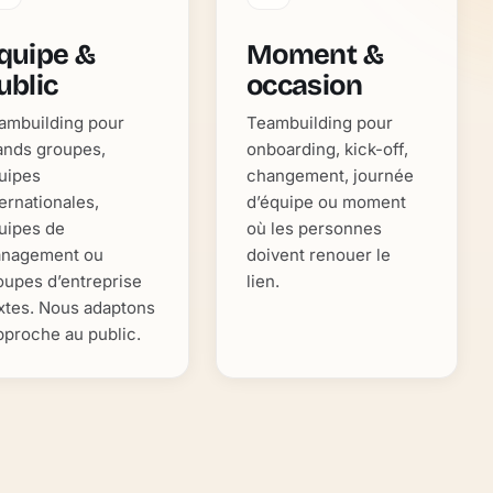
quipe &
Moment &
ublic
occasion
ambuilding pour
Teambuilding pour
ands groupes,
onboarding, kick-off,
uipes
changement, journée
ternationales,
d’équipe ou moment
uipes de
où les personnes
nagement ou
doivent renouer le
oupes d’entreprise
lien.
xtes. Nous adaptons
approche au public.