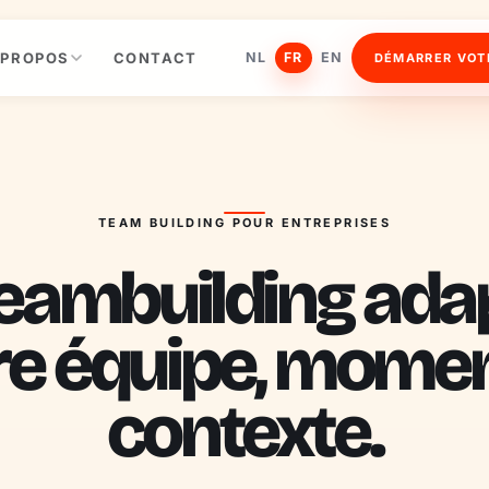
 PROPOS
CONTACT
NL
FR
EN
DÉMARRER VOT
TEAM BUILDING POUR ENTREPRISES
eambuilding ada
re équipe, momen
contexte.