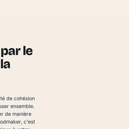
par le
la
té de cohésion 
user ensemble. 
er de manière 
oodmaker, c'est 