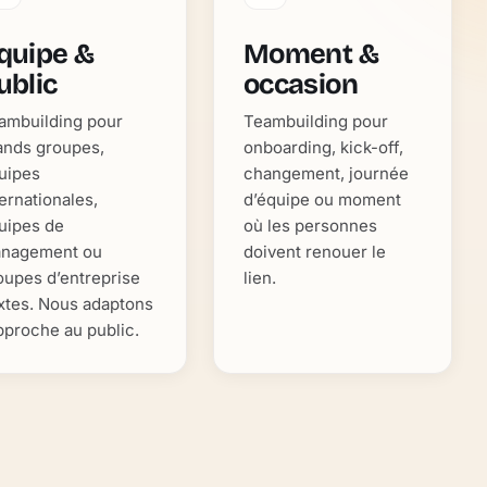
quipe &
Moment &
ublic
occasion
ambuilding pour
Teambuilding pour
ands groupes,
onboarding, kick-off,
uipes
changement, journée
ternationales,
d’équipe ou moment
uipes de
où les personnes
nagement ou
doivent renouer le
oupes d’entreprise
lien.
xtes. Nous adaptons
approche au public.