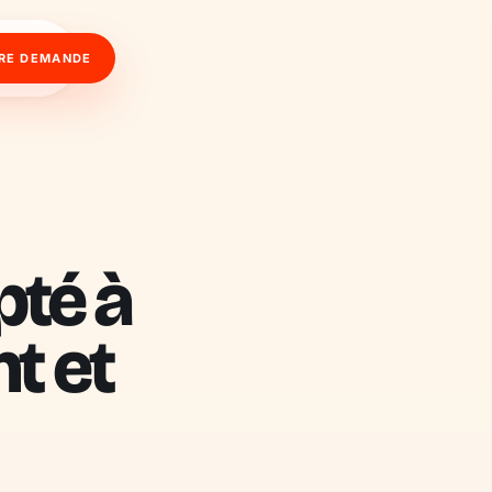
RE DEMANDE
pté à
t et