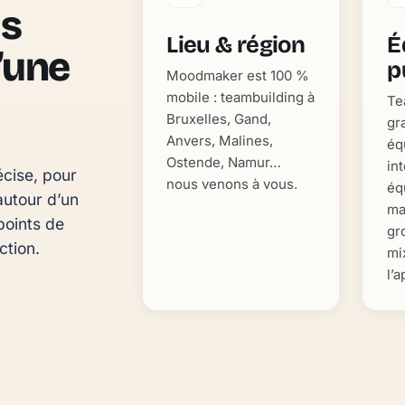
as
Lieu & région
É
d’une
p
Moodmaker est 100 %
mobile : teambuilding à
Te
Bruxelles, Gand,
gr
Anvers, Malines,
éq
Ostende, Namur…
in
cise, pour 
nous venons à vous.
éq
utour d’un 
ma
oints de 
gr
ction.
mi
l’