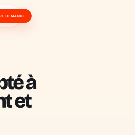
RE DEMANDE
pté à
t et