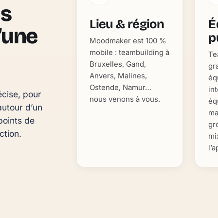
as
Lieu & région
É
d’une
p
Moodmaker est 100 %
mobile : teambuilding à
Te
Bruxelles, Gand,
gr
Anvers, Malines,
éq
Ostende, Namur…
in
cise, pour 
nous venons à vous.
éq
utour d’un 
ma
oints de 
gr
ction.
mi
l’