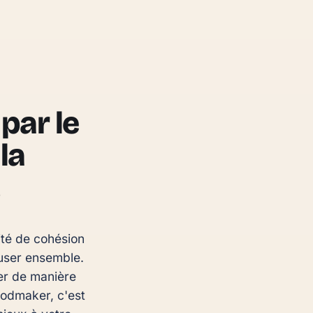
par le
la
té de cohésion 
user ensemble. 
er de manière 
oodmaker, c'est 