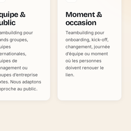
quipe &
Moment &
ublic
occasion
ambuilding pour
Teambuilding pour
ands groupes,
onboarding, kick-off,
uipes
changement, journée
ternationales,
d’équipe ou moment
uipes de
où les personnes
nagement ou
doivent renouer le
oupes d’entreprise
lien.
xtes. Nous adaptons
approche au public.