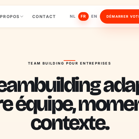
 PROPOS
CONTACT
NL
FR
EN
DÉMARRER VOT
TEAM BUILDING POUR ENTREPRISES
eambuilding ada
re équipe, momen
contexte.