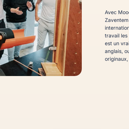
Avec Mood
Zaventem l
internati
travail le
est un vra
anglais, o
originaux,