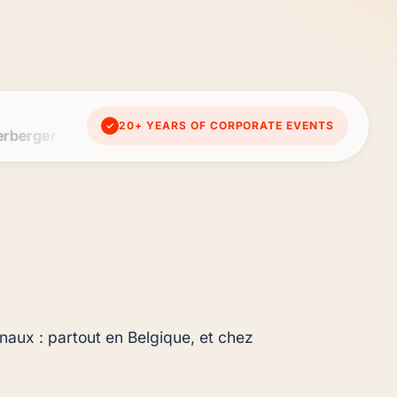
20+ YEARS OF CORPORATE EVENTS
✓
Maersk
PWC
Umicore
Elia
Proximus
Deloitte
I
aux : partout en Belgique, et chez 