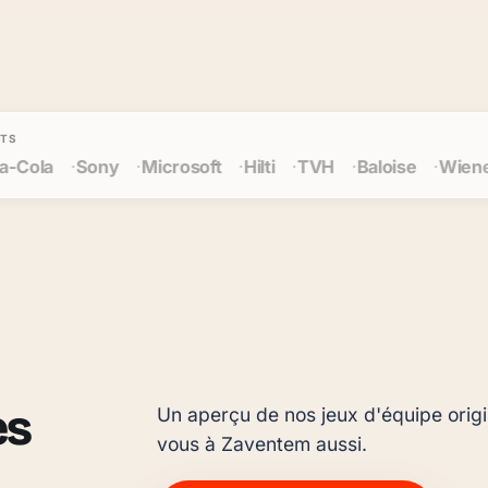
ITS
soft
Hilti
TVH
Baloise
Wienerberger
Cegeka
es
Un aperçu de nos jeux d'équipe origin
vous à Zaventem aussi.