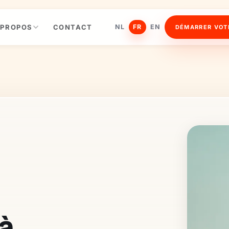
 PROPOS
CONTACT
NL
FR
EN
DÉMARRER VOT
 à