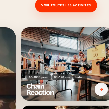
VOIR TOUTES LES ACTIVITÉS
10–1000 pers.
60–120 min
Indoor
Chain
Reaction