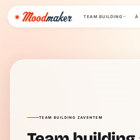
Aller au contenu
TEAM BUILDING
À
TEAM BUILDING ZAVENTEM
Team building