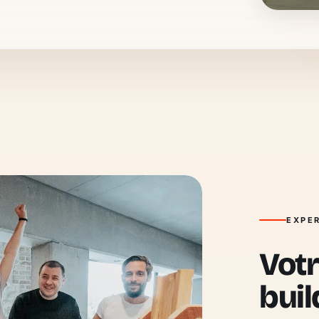
EXPER
Votr
buil