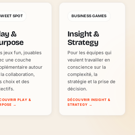
SWEET SPOT
BUSINESS GAMES
lay &
Insight &
urpose
Strategy
s jeux fun, jouables
Pour les équipes qui
ec une couche
veulent travailler en
pplémentaire autour
conscience sur la
 la collaboration,
complexité, la
s choix et des
stratégie et la prise de
jectifs.
décision.
COUVRIR PLAY &
DÉCOUVRIR INSIGHT &
RPOSE
→
STRATEGY
→