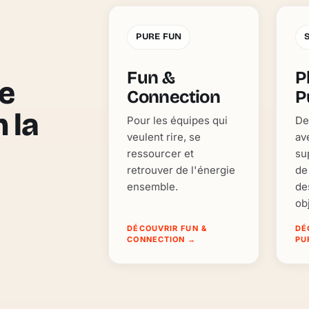
PURE FUN
Fun &
P
e
Connection
P
n la
Pour les équipes qui
De
veulent rire, se
av
ressourcer et
su
retrouver de l'énergie
de
ensemble.
de
ob
DÉCOUVRIR FUN &
DÉ
CONNECTION
→
PU