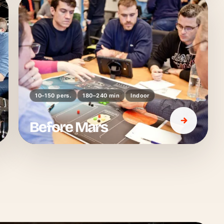
10–150 pers.
180–240 min
Indoor
Before Mars