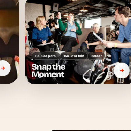
10–500 pers.
150–210 min
Indoor
Snap the
Moment