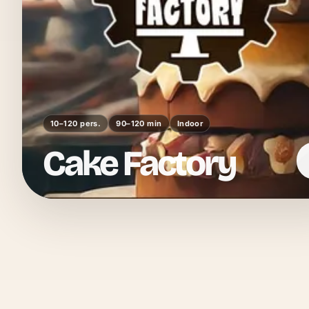
10–120 pers.
90–120 min
Indoor
Cake Factory