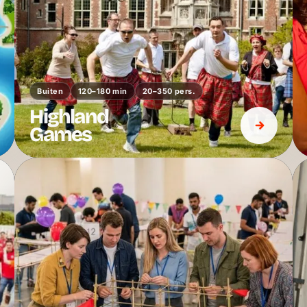
Buiten
120–180 min
20–350 pers.
Highland
Games