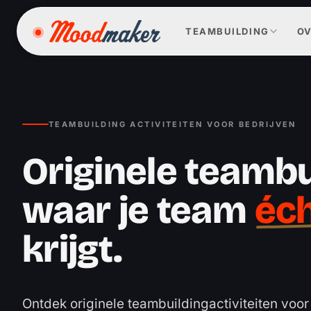
Ga naar inhoud
TEAMBUILDING
OV
TEAMBUILDING ACTIVITEITEN VOOR BEDRIJVEN
Originele teambu
waar je team
éc
krijgt.
Ontdek originele teambuildingactiviteiten voor 