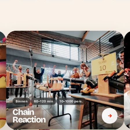
Binnen
60–120 min
10–1000 pers.
Chain
Reaction