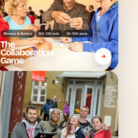
Binnen & Buiten
60–120 min
10–100 pers.
The
Collaboration
Game