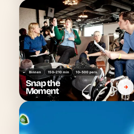
Binnen
150–210 min
10–500 pers.
Snap the
Moment