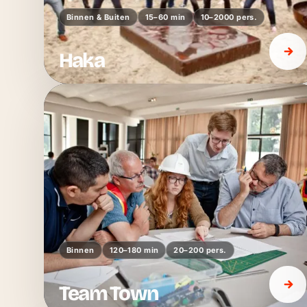
Binnen & Buiten
15–60 min
10–2000 pers.
Haka
Binnen
120–180 min
20–200 pers.
Team Town