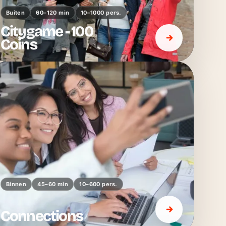
Buiten
60–120 min
10–1000 pers.
Citygame - 100
Coins
Binnen
45–60 min
10–600 pers.
Connections