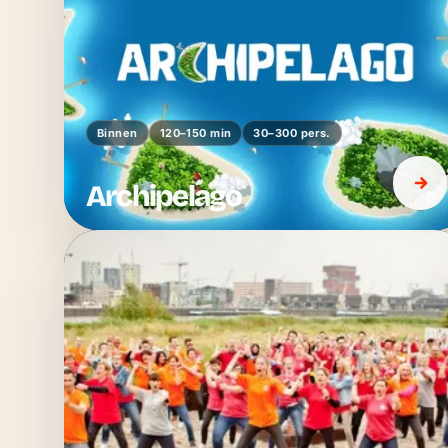
Binnen
120–150 min
30–300 pers.
Archipelago