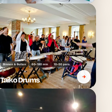
Binnen & Buiten
60–180 min
10–50 pers.
Taiko Drums