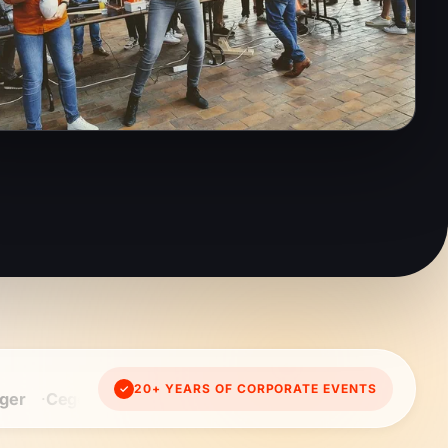
20+ YEARS OF CORPORATE EVENTS
✓
ore
Elia
Proximus
Deloitte
ING
Bekaert
Colruy