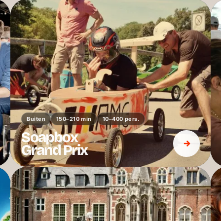
Buiten
150–210 min
10–400 pers.
Soapbox
Grand Prix