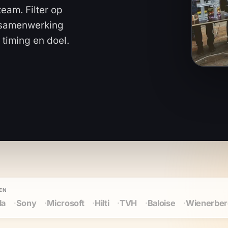
am. Filter op 
f samenwerking 
, timing en doel.
EN
aloise
Wienerberger
Cegeka
Maersk
PWC
Umic