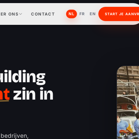
ER ONS
CONTACT
NL
FR
EN
START JE AANV
ilding
ht
zin in
bedrijven, 