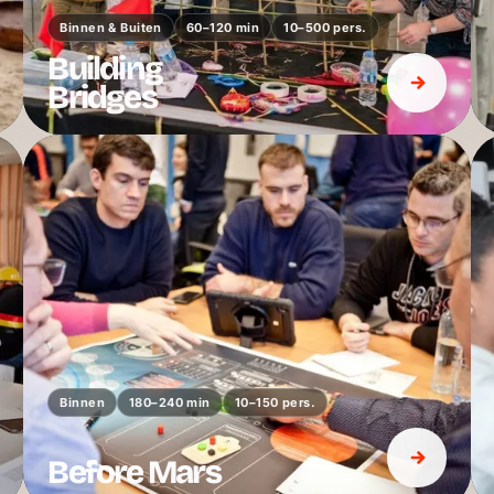
Binnen & Buiten
60–120 min
10–500 pers.
Building
Bridges
Binnen
180–240 min
10–150 pers.
Before Mars