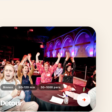
Binnen
90–120 min
50–1000 pers.
Detour