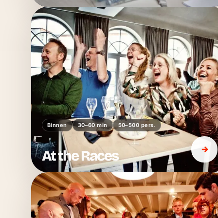
Binnen
30–60 min
50–500 pers.
At the Races