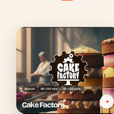
Binnen
90–120 min
10–120 pers.
Cake Factory