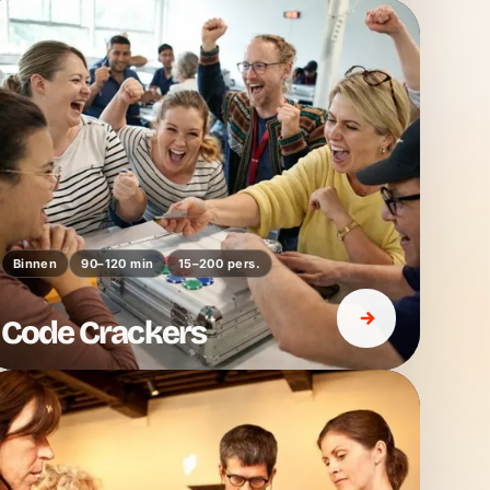
Binnen
90–120 min
15–200 pers.
Code Crackers