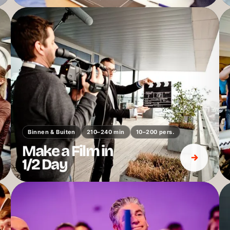
Binnen & Buiten
210–240 min
10–200 pers.
Make a Film in
1/2 Day