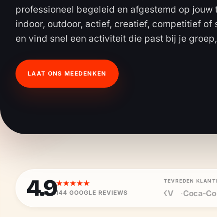
professioneel begeleid en afgestemd op jouw te
indoor, outdoor, actief, creatief, competitief o
en vind snel een activiteit die past bij je groep
LAAT ONS MEEDENKEN
4.9
TEVREDEN KLANT
★★★★★
DKV
Coca-Cola
Sony
Microsoft
Hilti
TVH
B
144
GOOGLE REVIEWS