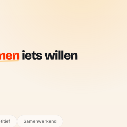
men
iets willen
itief
Samenwerkend